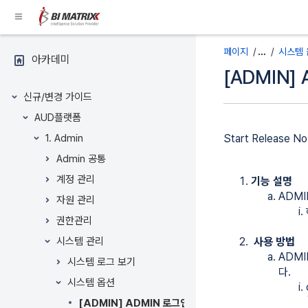
콘
텐
츠
공간 바로가기
로
페이지
…
시스템 
아카데미
건
[ADMIN]
페이지 트리
너
뛰
신규/변경 가이드
메
메
기
AUD플랫폼
타
타
Breadcrumbs
1. Admin
Start Release No
데
데
로
이
이
건
Admin 공통
터
터
너
계정 관리
기능 설명
의
의
뛰
ADMI
자원 관리
끝
시
기
으
작
헤
권한관리
로
으
더
시스템 관리
사용 방법
건
로
메
ADMI
너
이
시스템 로그 보기
뉴
다.
뛰
동
로
시스템 옵션
기
건
[ADMIN] ADMIN 로그인 시 사용자가 개발한 JSP를 