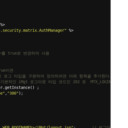
%>
n.security.matrix.AuthManager"
%>
수를 true로 변경하여 사용
rue이면
는 로그인 로그 타입을 구분하여 정의하려면 아래 항목을 추가한다. 로그
인 iMgt 로그아웃 타입 코드인 202 로 MTX_LOGIN_LOG에 in
er.getInstance() ;
pe"
,
"300"
);
x.WEB_ROOTNAME%>/iMgt/logout.jsp"
;
// 로그아웃 처리 