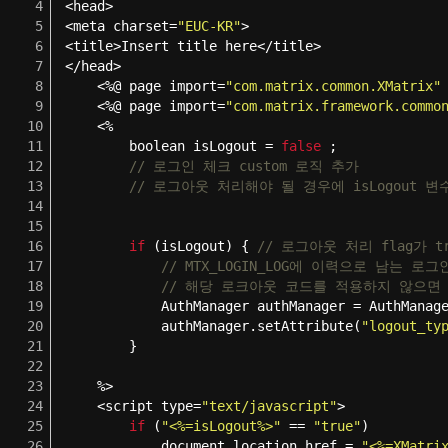
4
<head>
5
<meta charset=
"EUC-KR"
>
6
<title>Insert title here</title>
 조회 및 다운로드할 수 있습니다.
7
</head>
8
<%@ page import=
"com.matrix.common.XMatrix"
9
<%@ page import=
"com.matrix.framework.commo
되었습니다.
10
<%
 없이 전체 목록을 조회할 수 있습니다.
11
boolean isLogout =
false
;
12
// 로그인 체크 custom 로직 추가
제 할 수 있습니다.
13
// 로그아웃 처리해야 될 경우에 isLogout 변
14
15
16
if
(isLogout) {
// 로그아웃 처리 flag가 t
17
// MTX_LOGIN_LOG에 이력으로 남
18
// 해당 로크아웃 코드를 적용하지 않으면 기본적
19
AuthManager authManager = AuthManag
20
authManager.setAttribute(
"logout_ty
21
}
22
23
%>
24
<script type=
"text/javascript"
>
25
if
(
"<%=isLogout%>"
==
"true"
)
26
document.location.href =
"<%=XMatri