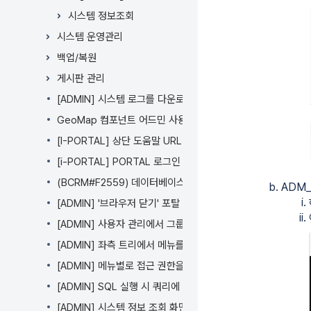
너
뛰
시스템 정보조회
기
시스템 운영관리
액
백업/복원
션
메
게시판 관리
뉴
[ADMIN] 시스템 로그를 다운로드 받을 때, i-META로그도 
로
GeoMap 컴포넌트 어드민 사용 가이드
건
너
[I-PORTAL] 상단 도움말 URL 설정 기능 추가
뛰
[i-PORTAL] PORTAL 로그인 화면의 로고, 이미지 커스텀
기
(BCRM#F2559) 데이터베이스 관리 > 제품에서 제공하는 Fi
빠
ADM_
른
[ADMIN] '브라우저 닫기' 포탈 로그아웃 동작을 지원하지 않습
검
[ADMIN] 사용자 관리에서 그룹 편집 시 다른 사용자의 그룹 
색
으
[ADMIN] 좌측 트리에서 메뉴를 검색할 수 있습니다.
로
[ADMIN] 메뉴별로 접근 권한을 설정할 수 있습니다.
건
[ADMIN] SQL 실행 시 쿼리에 작성한 주석의 제거 여부를 설
너
뛰
[ADMIN] 시스템 정보 조회 화면에서 EULA, 오픈소스 고지, 