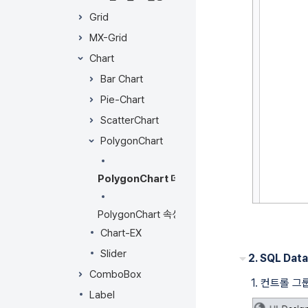
너
뛰
Grid
기
MX-Grid
액
Chart
션
메
Bar Chart
뉴
Pie-Chart
로
ScatterChart
건
너
PolygonChart
뛰
기
PolygonChart 데이터 바인딩
빠
른
검
PolygonChart 속성
색
Chart-EX
으
Slider
로
2. SQL Da
건
ComboBox
1. 컨트롤 
너
Label
뛰