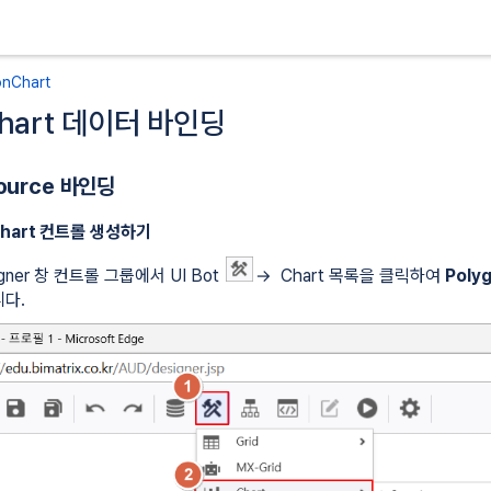
배
배
onChart
너
너
Chart 데이터 바인딩
의
의
맨
맨
끝
처
ource 바인딩
으
음
로
으
nChart 컨트롤 생성하기
로
igner 창 컨트롤 그룹에서 UI Bot
→ Chart 목록을 클릭하여
Poly
다.