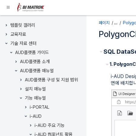
콘
텐
츠
페이지 트리
로
페이지
…
Polyg
템플릿 갤러리
건
Polygon
교육자료
너
뛰
기술 자료 센터
메
메
기
SQL DataS
AUD플랫폼 가이드
타
타
Breadcrumbs
AUD플랫폼 소개
데
데
로
1. Polygo
이
이
건
AUD플랫폼 매뉴얼
터
터
너
i-AUD Des
AUD플랫폼 구성 및 지원 범위
의
의
뛰
면에 배치합니
끝
시
설치 매뉴얼
기
으
작
헤
기능 매뉴얼
로
으
더
i-PORTAL
건
로
메
너
이
뉴
i-AUD
뛰
동
로
i-AUD 주요 기능
기
건
i-AUD 컴포넌트 활용