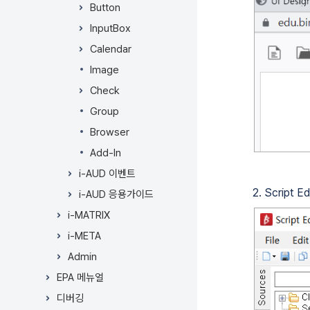
Button
기
InputBox
Calendar
Image
Check
Group
Browser
Add-In
i-AUD 이벤트
2. Script
i-AUD 응용가이드
i-MATRIX
i-META
Admin
EPA 메뉴얼
디버깅