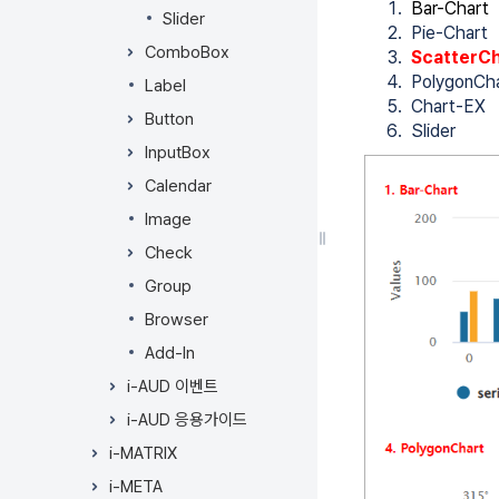
너
Bar-Chart
Slider
뛰
Pie-Chart
기
ComboBox
ScatterCh
액
PolygonCh
Label
션
Chart-EX
Button
메
Slider
뉴
InputBox
로
Calendar
건
Image
너
뛰
Check
기
Group
빠
른
Browser
검
Add-In
색
i-AUD 이벤트
으
로
i-AUD 응용가이드
건
i-MATRIX
너
i-META
뛰