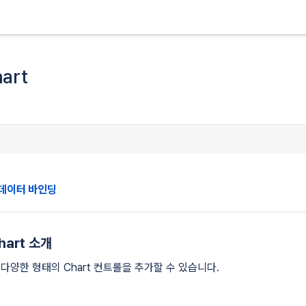
배
배
너
너
art
의
의
맨
맨
끝
처
으
음
로
으
로
t 데이터 바인딩
Chart 소개
다양한 형태의 Chart 컨트롤을 추가할 수 있습니다.