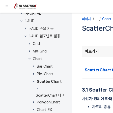
콘
기능 매뉴얼
텐
츠
i-PORTAL
로
페이지
…
Chart
i-AUD
건
ScatterCh
i-AUD 주요 기능
너
뛰
i-AUD 컴포넌트 활용
메
메
기
Grid
타
타
Breadcrumbs
MX-Grid
데
데
바로가기
로
이
이
건
Chart
터
터
너
Bar Chart
의
의
뛰
ScatterChar
끝
시
Pie-Chart
기
으
작
헤
ScatterChart
로
으
더
3.1 Scatter 
건
로
메
ScatterChart 데이터 바인딩
너
이
뉴
사용자 정의에 따라 
뛰
동
로
PolygonChart
기
차트의 종류
건
Chart-EX