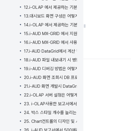
너
뛰
12.i-OLAP 에서 제공하는 기본 연산 종류는 어떻게 되나요?
기
13.대시보드 화면 구성은 어떻게 하나요?
액
14.i-OLAP 에서 제공하는 기본 함수는 어떻게 되나요?
션
메
15.i-AUD MX-GRID 에서 지원하는 데이터 표시 형식은 어떻
뉴
16.i-AUD MX-GRID 에서 사용 가능한 엑셀(EXCEL) 함수는
로
17.i-AUD DataGrid에서 계산 필드 추가는 어떻게 하나요?
건
너
18.i-AUD 파일 내보내기 시 병합된 셀의 데이터를 해제 하고 
뛰
19.i-AUD 디버깅 방법은 어떻게 되나요?
기
빠
20.i-AUD 화면 조회시 DB 프로시저(Procedure)를 사용
른
21.i-AUD 화면 개발시 DataGrid에 멀티 헤더를 사용하는 
검
22.i-OLAP 서버 설정은 어떻게 변경하나요?
색
으
23. i-OLAP사용한 보고서에서 library.path is not avai
로
24. 박스 스타일 개수를 늘리는 방법이 있나요?
건
25. Chart컨트롤의 디자인 및 서식이 저장이 안되요
너
뛰
26. i-AUD 보고서에서 500에러가 발생했을 때 어떻게 조치