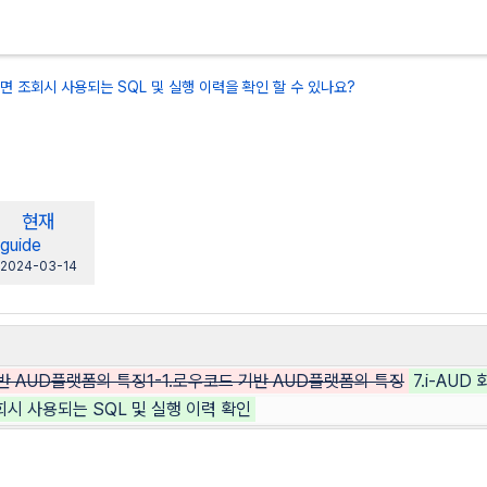
 화면 조회시 사용되는 SQL 및 실행 이력을 확인 할 수 있나요?
떻게 되나요?
새
현재
할 수 있나요?
버
by.user
changes.mady.by.user
guide
 어떻게 되나요?
전
에
2024-03-14
용해야 하나요?
저
장
 되나요?
수 있나요?
반 AUD플랫폼의 특징1-1.로우코드 기반 AUD플랫폼의 특징
7.i-AU
가요?
 조회시 사용되는 SQL 및 실행 이력 확인
나요