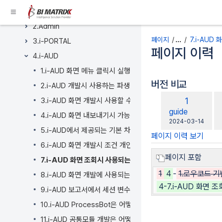
콘
1.공통
텐
츠
2.Admin
로
페이지
…
7.i-AUD
3.i-PORTAL
건
페이지 이력
4.i-AUD
너
뛰
1.i-AUD 화면 메뉴 클릭시 실행되는 이벤트의 기본 순서는 어
기
버전 비교
2.i-AUD 개발시 사용하는 파생공법이 무엇인가요?
Breadcrumbs
비
이
1
3.i-AUD 화면 개발시 사용할 수 있는 API 목록은 어떻게 확인
로
교
전
changes.mady.
guide
건
4.i-AUD 화면 내보내기시 가능한 파일 형식 및 행(ROW)수는
대
버
에
2024-03-14
너
상
5.i-AUD에서 제공되는 기본 차트 외 HIGH 차트는 어떻게 사
저
전
뛰
페이지 이력 보기
장
6.i-AUD 화면 개발시 조건 개인화 기능 및 설정 방법은 어떻게
기
헤
페이지 포함
7.i-AUD 화면 조회시 사용되는 SQL 및 실행 이력을 확인 할 
더
1
4
-
1.로우코드 기
8.i-AUD 화면 개발에 사용되는 기본 컴포넌트 종류는 무엇인
메
4-7.i-AUD 화면
뉴
9.i-AUD 보고서에서 세션 변수와 전역 변수는 어떻게 사용하
로
10.i-AUD ProcessBot은 어떻게 사용 하나요?
건
11.i-AUD 공통모듈 개발은 어떻게 하나요?