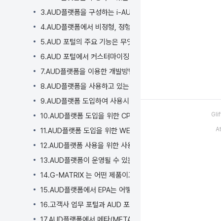
너
뛰
3.AUD플랫폼을 구성하는 i-AUD, i-MATRIX, i-META 의
기
4.AUD플랫폼에서 비정형, 정형 개발절차는 어떻게 되나요?
액
5.AUD 포털의 주요 기능은 무엇인가요?
션
메
6.AUD 포털에서 커스터마이징이 가능한 범위는 어떻게 되나요
뉴
7.AUD플랫폼을 이용한 개발방법론(PPDM) 및 개발 기법(EP
로
8.AUD플랫폼을 사용하고 있는 구축 사례는 어떻게 되나요?
건
너
9.AUD플랫폼 도입하여 사용시 기대 효과는 무엇인가요?
뛰
Gl
10.AUD플랫폼 도입을 위한 CPU, MEMORY, DISK등 HW
기
A
빠
11.AUD플랫폼 도입을 위한 WEB, WAS, DB, OS등 SW 
른
12.AUD플랫폼 사용을 위한 사용자 PC의 SW, HW 필요 사양
검
13.AUD플랫폼이 운영될 수 있는 클라우드 플랫폼 종류는 어떻
색
으
14.G-MATRIX 는 어떤 제품이고 아키텍쳐는 어떻게 구성되나
로
15.AUD플랫폼에서 EPA는 어떻게 사용하는 건가요?
건
16.고객사 업무 포털과 AUD 포털의 SSO 연동은 어떻게 하나
너
뛰
17.AUD플랫폼에서 메타(META)가 무엇인가요?