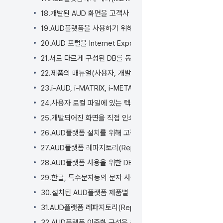
기
18.개발된 AUD 화면을 고객사 포털 영역에 CORS와 임베딩(E
19.AUD플랫폼을 사용하기 위해 사용자 PC에 추가로 설치되
20.AUD 포털을 Internet Expoler에서 사용 할 수 있나요?
21.서로 다르게 구성된 DB를 동시에 연결하여 데이터 분석이 
22.제품의 매뉴얼(사용자, 개발자, 관리자)은 어떤 방식으로 
23.i-AUD, i-MATRIX, i-META 제품 데모 환경을 직접 
24.사용자 로컬 파일에 있는 텍스트(CSV), 엑셀(EXCEL)
25.개발되어진 화면을 직접 인쇄할 수 있나요?
26.AUD플랫폼 설치를 위해 고객이 사전 준비해야 할 사항은 
27.AUD플랫폼 레파지토리(Repository) DB 정보가 변경
28.AUD플랫폼 사용을 위한 DB 용량 및 기본 설치 레퍼지토리
29.한글, 특수문자등의 문자 사용을 위한 DB, WAS 인코딩 
30.설치된 AUD플랫폼 제품별 버전은 어떻게 확인할 수 있나요
31.AUD플랫폼 레파지토리(Repository) DB를 개발환경
32.AUD플랫폼 이중화 구성을 위한 아키텍쳐는 어떻게 되나요