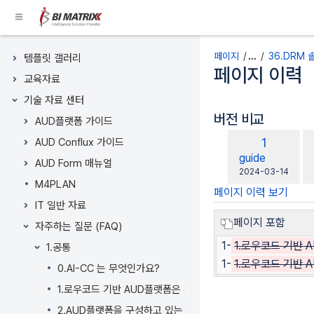
콘
텐
츠
페이지 트리
로
페이지
…
36.DRM
템플릿 갤러리
건
페이지 이력
교육자료
너
뛰
기술 자료 센터
기
버전 비교
AUD플랫폼 가이드
Breadcrumbs
비
이
1
AUD Conflux 가이드
로
교
전
changes.mady.
guide
건
AUD Form 매뉴얼
대
버
에
2024-03-14
너
상
M4PLAN
저
전
뛰
페이지 이력 보기
장
IT 일반 자료
기
헤
페이지 포함
자주하는 질문 (FAQ)
더
1-
1.로우코드 기반 
1.공통
메
1-
1.로우코드 기반 
뉴
0.AI-CC 는 무엇인가요?
로
1.로우코드 기반 AUD플랫폼은 무엇인가요?
건
2.AUD플랫폼을 구성하고 있는 아키텍처는 어떻게 구성되나요