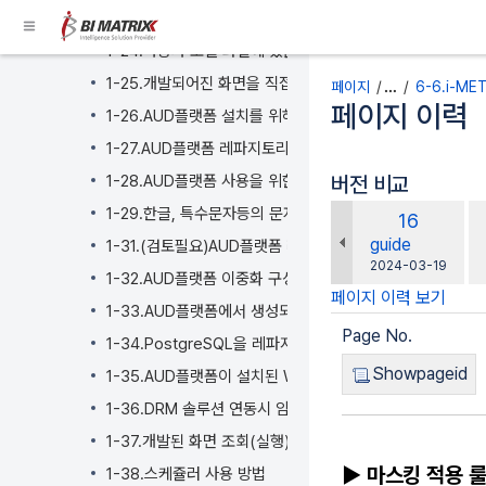
콘
1-23.i-AUD, i-MATRIX, i-META 제품 데모 환경 제공
텐
1-24.사용자 로컬 파일에 있는 텍스트(CSV), 엑셀(EXCEL
츠
로
1-25.개발되어진 화면을 직접 인쇄 가능 여부
페이지
…
6-6.i-M
건
페이지 이력
1-26.AUD플랫폼 설치를 위해 고객 사전 준비 사항
너
1-27.AUD플랫폼 레파지토리(Repository) DB 정보가 
뛰
기
1-28.AUD플랫폼 사용을 위한 DB 용량 및 기본 설치 레퍼지
버전 비교
Breadcrumbs
비
1-29.한글, 특수문자등의 문자 사용을 위한 DB, WAS 인코
이
16
로
교
전
changes.mady.
guide
1-31.(검토필요)AUD플랫폼 레파지토리(Repository)
건
대
버
에
2024-03-19
너
1-32.AUD플랫폼 이중화 구성을 위한 아키텍쳐
상
저
전
뛰
페이지 이력 보기
장
1-33.AUD플랫폼에서 생성되는 로그 파일의 기본 경로 변경
기
Page No.
헤
1-34.PostgreSQL을 레파지토리(Repository) DB로
더
Showpageid
1-35.AUD플랫폼이 설치된 WAS 컨텍스트 경로 변경시 변
메
1-36.DRM 솔루션 연동시 암호화, 복호화 방법
뉴
로
1-37.개발된 화면 조회(실행) 시간 확인 방법
건
▶ 마스킹 적용 
1-38.스케쥴러 사용 방법