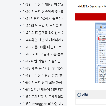
너
1-39.라이선스 재발급이 필요한 경우
뛰
기
1-40.사용자 접속이력 및 사용 현황 확인
액
1-41.사용자 PC에서 솔루션 실행 오류시 재설치 하는 방법
션
1-42.화면 개발 및 분석을 위한 SAP 시스템 연동
메
뉴
1-43.AUD플랫폼 라이선스 종류는 어떻게 되나요?
로
1-44.화면 개발시 데이터에 대한 입력, 수정, 삭제, 조회등
건
너
1-45.기존 DB를 다른 DB로 이관 시 솔루션 영향도
뛰
1-46. AUD 포털에 기본 폰트외에 다른 웹폰트 적용 방법
기
1-47.화면 개발시 개발자들이 지켜야 하는 쿼리(Query) 
빠
른
1-48.제품 문의사항 및 기술지원 요청 방법
검
1-49.라이선스 발급 방법 및 라이선스 적용 방법
색
1-50.사용자 정기 교육 과정 및 교육 신청 방법
으
로
1-51.설치된 제품에 대한 패치 지원 및 반영 방법
건
정보
1-52.문의사항 및 문제해결을 위한 로그 취합 방법
너
1-53. swagger-ui 차단 방법
뛰