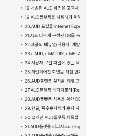
기
18.개발된 AUD 화면을 고객사 포털 영역에 CORS와 임베딩(E
19.AUD플랫폼을 사용하기 위해 사용자 PC에 추가로 설치되
20.AUD 포털을 Internet Expoler에서 사용 할 수 있나요?
21.서로 다르게 구성된 DB를 동시에 연결하여 데이터 분석이 
22.제품의 매뉴얼(사용자, 개발자, 관리자)은 어떤 방식으로 
23.i-AUD, i-MATRIX, i-META 제품 데모 환경을 직접 
24.사용자 로컬 파일에 있는 텍스트(CSV), 엑셀(EXCEL)
25.개발되어진 화면을 직접 인쇄할 수 있나요?
26.AUD플랫폼 설치를 위해 고객이 사전 준비해야 할 사항은 
27.AUD플랫폼 레파지토리(Repository) DB 정보가 변경
28.AUD플랫폼 사용을 위한 DB 용량 및 기본 설치 레퍼지토리
29.한글, 특수문자등의 문자 사용을 위한 DB, WAS 인코딩 
30.설치된 AUD플랫폼 제품별 버전은 어떻게 확인할 수 있나요
31.AUD플랫폼 레파지토리(Repository) DB를 개발환경
32.AUD플랫폼 이중화 구성을 위한 아키텍쳐는 어떻게 되나요