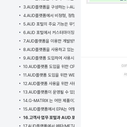
너
뛰
3.AUD플랫폼을 구성하는 i-AUD, i-MATRIX, i-META 의
기
4.AUD플랫폼에서 비정형, 정형 개발절차는 어떻게 되나요?
액
5.AUD 포털의 주요 기능은 무엇인가요?
션
메
6.AUD 포털에서 커스터마이징이 가능한 범위는 어떻게 되나요
뉴
7.AUD플랫폼을 이용한 개발방법론(PPDM) 및 개발 기법(EP
로
8.AUD플랫폼을 사용하고 있는 구축 사례는 어떻게 되나요?
건
너
9.AUD플랫폼 도입하여 사용시 기대 효과는 무엇인가요?
뛰
Gl
10.AUD플랫폼 도입을 위한 CPU, MEMORY, DISK등 HW
기
A
빠
11.AUD플랫폼 도입을 위한 WEB, WAS, DB, OS등 SW 
른
12.AUD플랫폼 사용을 위한 사용자 PC의 SW, HW 필요 사양
검
13.AUD플랫폼이 운영될 수 있는 클라우드 플랫폼 종류는 어떻
색
으
14.G-MATRIX 는 어떤 제품이고 아키텍쳐는 어떻게 구성되나
로
15.AUD플랫폼에서 EPA는 어떻게 사용하는 건가요?
건
16.고객사 업무 포털과 AUD 포털의 SSO 연동은 어떻게 하나
너
뛰
17.AUD플랫폼에서 메타(META)가 무엇인가요?