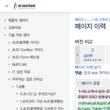
콘
텐
츠
페이지 트리
로
페이지
…
16.고객사
템플릿 갤러리
건
페이지 이력
교육자료
너
뛰
기술 자료 센터
기
버전 비교
AUD플랫폼 가이드
Breadcrumbs
비
이
2
AUD Conflux 가이드
로
교
전
changes.mady.
guide
건
AUD Form 매뉴얼
대
버
에
2024-03-14
너
상
M4PLAN
저
전
뛰
페이지 이력 보기
장
IT 일반 자료
기
댓글:
신규 sso 가이드
헤
자주하는 질문 (FAQ)
더
페이지 포함
1.공통
메
1-16.고객사 업무 
뉴
0.AI-CC 는 무엇인가요?
포털의 SSO 연동방
로
1.로우코드 기반 AUD플랫폼은 무엇인가요?
rndmanual:Applica
건
Access Token 인
2.AUD플랫폼을 구성하고 있는 아키텍처는 어떻게 구성되나요