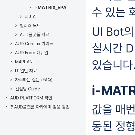
너
뛰
i-MATRIX_EPA
수 있는 
기
디버깅
액
릴리즈 노트
션
UI Bot
메
AUD플랫폼 자료
뉴
AUD Conflux 가이드
실시간 D
로
AUD Form 매뉴얼
건
너
있습니다
M4PLAN
뛰
IT 일반 자료
기
빠
자주하는 질문 (FAQ)
i-MATR
른
컨설팅 Guide
검
AUD PLATFORM 색인
색
값을 매번
으
❓ AUD플랫폼 아카데미 활용 방법
로
건
동된 정형
너
뛰