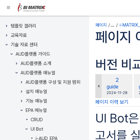
콘
텐
츠
페이지 트리
로
페이지
…
i-MATRIX
템플릿 갤러리
건
페이지 
교육자료
너
뛰
기술 자료 센터
기
AUD플랫폼 가이드
Breadcrumbs
버전 비
AUD플랫폼 소개
로
건
AUD플랫폼 매뉴얼
비
너
이
2
AUD플랫폼 구성 및 지원 범위
교
뛰
전
changes.mady.
guide
대
설치 매뉴얼
기
버
에
2024-11-28
상
저
헤
전
기능 매뉴얼
페이지 이력 보기
장
더
EPA 메뉴얼
메
UI Bo
뉴
CRUD
로
UI Bot
고서를 
건
i-AUD_EPA