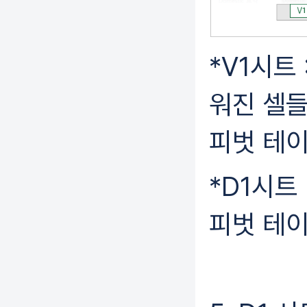
*V1시트
워진 셀들
피벗 테
*D1시트
피벗 테