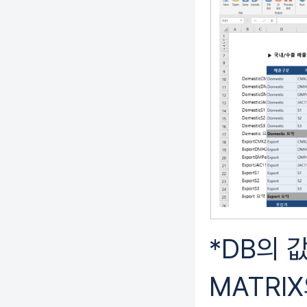
*DB의 
MATRI