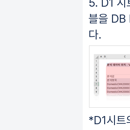
5. D1 
블을 DB
다.
*D1시트