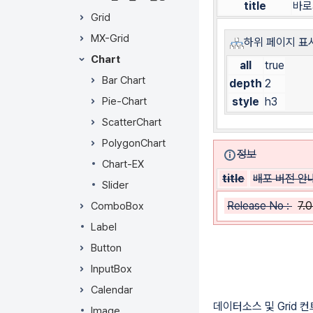
너
title
바로
뛰
Grid
기
MX-Grid
하위 페이지 표
액
Chart
션
all
true
메
Bar Chart
depth
2
뉴
Pie-Chart
style
h3
로
ScatterChart
건
너
PolygonChart
정보
뛰
Chart-EX
기
title
배포 버전 안
빠
Slider
른
Release No :
7.
ComboBox
검
Label
색
으
Button
로
InputBox
건
Calendar
너
데이터소스 및 Grid 
뛰
Image