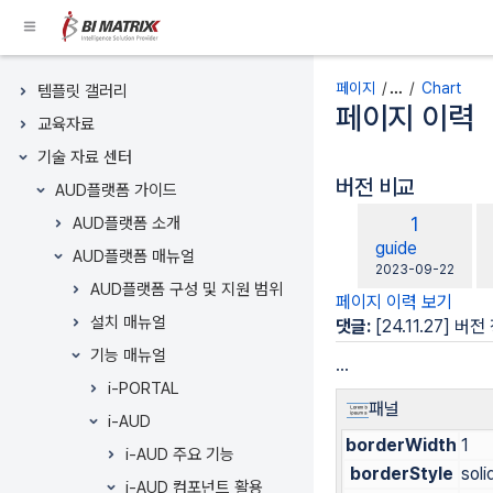
콘
텐
츠
페이지 트리
로
페이지
…
Chart
템플릿 갤러리
건
페이지 이력
교육자료
너
뛰
기술 자료 센터
기
버전 비교
AUD플랫폼 가이드
Breadcrumbs
비
이
1
AUD플랫폼 소개
로
교
전
changes.mady.
guide
건
AUD플랫폼 매뉴얼
대
버
에
2023-09-22
너
상
AUD플랫폼 구성 및 지원 범위
저
전
뛰
페이지 이력 보기
장
설치 매뉴얼
기
댓글:
[24.11.27] 버
헤
기능 매뉴얼
...
더
i-PORTAL
메
패널
뉴
i-AUD
borderWidth
1
로
i-AUD 주요 기능
건
borderStyle
soli
i-AUD 컴포넌트 활용