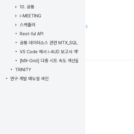
너
뛰
10. 공통
기
i-MEETING
액
스케줄러
션
메
Rest-ful API
뉴
공통 데이터소스 관련 MTX_SQL_REPORT 테이블 이력 데이터
로
VS Code 에서 i-AUD 보고서 개발하기
건
너
[MX-Grid] 다중 시트 속도 개선을 위한 UseLazyLoad 속성이
뛰
TRINITY
기
연구 개발 매뉴얼 색인
빠
른
검
색
으
로
건
너
뛰