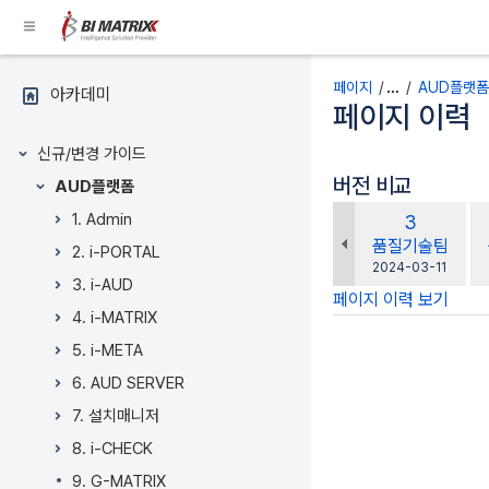
콘
텐
츠
공간 바로가기
로
페이지
…
AUD플랫폼
아카데미
건
페이지 이력
페이지 트리
너
뛰
신규/변경 가이드
기
버전 비교
AUD플랫폼
Breadcrumbs
비
1. Admin
이
3
로
교
전
changes.mady.
품질기술팀
건
2. i-PORTAL
대
버
에
2024-03-11
너
상
3. i-AUD
저
전
뛰
페이지 이력 보기
장
4. i-MATRIX
기
헤
5. i-META
더
6. AUD SERVER
메
7. 설치매니저
뉴
로
8. i-CHECK
건
9. G-MATRIX